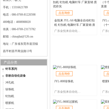
联系人：杨 光
手机：13316621789
点击询价
电话：086-0769-81220598
金悦来 JYL-A6 电脑全自动钉扣
JYL
400电话：4008988020
机 钉扣机 电脑针车 厂家直销 质
（十
传真：086-0769-23173782
优价实
家直
广东金悦来自动化设备有限公司
邮箱：chinajilai@126.cm
地址：广东省东莞市道滘镇
昌平村昌平商业路13号
产品分类
针车系列
点击询价
非标自动化设备
JYL-800珍珠机
喷胶
冲孔机
珍珠机
广东金悦来自动化设备有限公司
钉扣机
喷胶机
点击询价